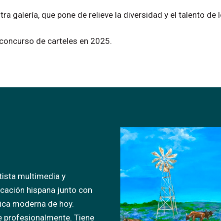
tra
galería,
que
pone
de
relieve
la
diversidad
y
el
talento
de
concurso
de
carteles
en
2025.
ista multimedia y
ucación hispana junto con
rica moderna de hoy.
 profesionalmente. Tiene