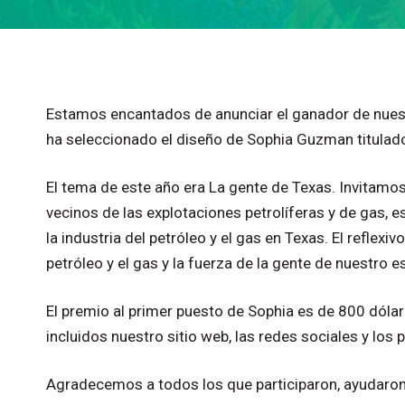
Estamos
encantados
de
anunciar
el
ganador
de
nues
ha
seleccionado
el
diseño
de
Sophia
Guzman
titulad
El
tema
de
este
año
era
La
gente
de
Texas.
Invitamo
vecinos
de
las
explotaciones
petrolíferas
y
de
gas,
e
la
industria
del
petróleo
y
el
gas
en
Texas.
El
reflexivo
petróleo
y
el
gas
y
la
fuerza
de
la
gente
de
nuestro
e
El
premio
al
primer
puesto
de
Sophia
es
de
800
dólar
incluidos
nuestro
sitio
web,
las
redes
sociales
y
los
p
Agradecemos
a
todos
los
que
participaron,
ayudaro