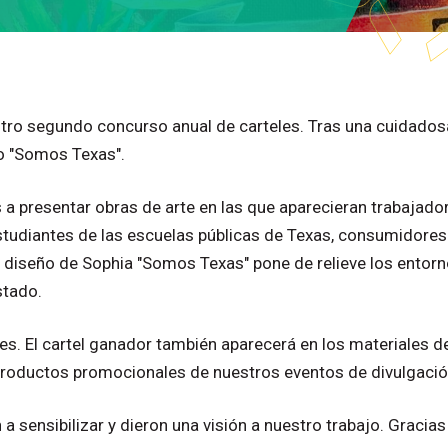
tro
segundo
concurso
anual
de
carteles.
Tras
una
cuidados
o
"Somos
Texas".
s
a
presentar
obras
de
arte
en
las
que
aparecieran
trabajado
studiantes
de
las
escuelas
públicas
de
Texas,
consumidores
diseño
de
Sophia
"Somos
Texas"
pone
de
relieve
los
entorn
stado.
es.
El
cartel
ganador
también
aparecerá
en
los
materiales
d
roductos
promocionales
de
nuestros
eventos
de
divulgació
n
a
sensibilizar
y
dieron
una
visión
a
nuestro
trabajo.
Gracias