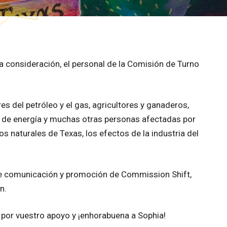
a
consideración,
el
personal
de
la
Comisión
de
Turno
res
del
petróleo
y
el
gas,
agricultores
y
ganaderos,
de
energía
y
muchas
otras
personas
afectadas
por
os
naturales
de
Texas,
los
efectos
de
la
industria
del
e
comunicación
y
promoción
de
Commission
Shift,
n.
por
vuestro
apoyo
y
¡enhorabuena
a
Sophia!