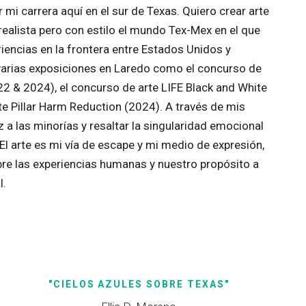
r
mi
carrera
aquí
en
el
sur
de
Texas.
Quiero
crear
arte
realista
pero
con
estilo
el
mundo
Tex-Mex
en
el
que
riencias
en
la
frontera
entre
Estados
Unidos
y
varias
exposiciones
en
Laredo
como
el
concurso
de
22
&
2024),
el
concurso
de
arte
LIFE
Black
and
White
te
Pillar
Harm
Reduction
(2024).
A
través
de
mis
z
a
las
minorías
y
resaltar
la
singularidad
emocional
El
arte
es
mi
vía
de
escape
y
mi
medio
de
expresión,
bre
las
experiencias
humanas
y
nuestro
propósito
a
l.
"CIELOS
AZULES
SOBRE
TEXAS"