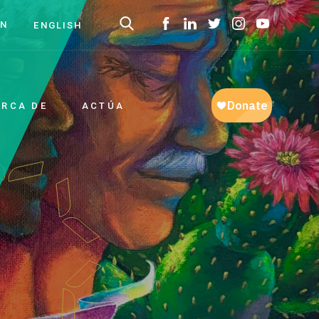
ON
ENGLISH
ERCA DE
ACTÚA