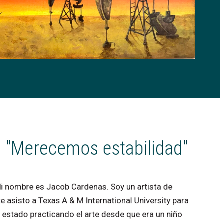
:
"Merecemos
estabilidad"
i
nombre
es
Jacob
Cardenas.
Soy
un
artista
de
te
asisto
a
Texas
A
&
M
International
University
para
estado
practicando
el
arte
desde
que
era
un
niño