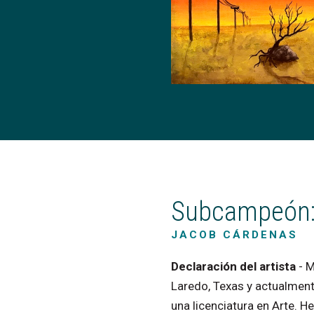
Subcampeón
JACOB
CÁRDENAS
Declaración
del
artista
-
M
Laredo,
Texas
y
actualmen
una
licenciatura
en
Arte.
He