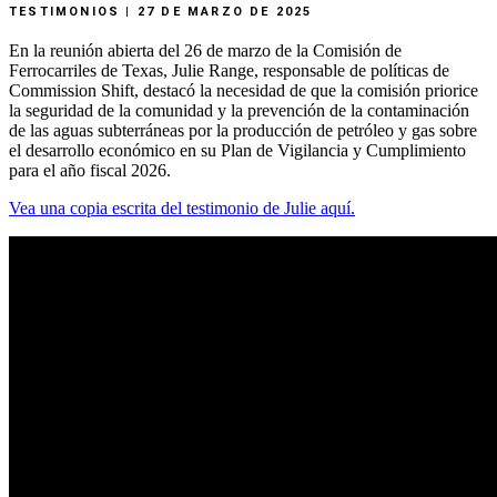
TESTIMONIOS | 27 DE MARZO DE 2025
En
la
reunión
abierta
del
26
de
marzo
de
la
Comisión
de
Ferrocarriles
de
Texas,
Julie
Range,
responsable
de
políticas
de
Commission
Shift,
destacó
la
necesidad
de
que
la
comisión
priorice
la
seguridad
de
la
comunidad
y
la
prevención
de
la
contaminación
de
las
aguas
subterráneas
por
la
producción
de
petróleo
y
gas
sobre
el
desarrollo
económico
en
su
Plan
de
Vigilancia
y
Cumplimiento
para
el
año
fiscal
2026.
Vea
una
copia
escrita
del
testimonio
de
Julie
aquí.