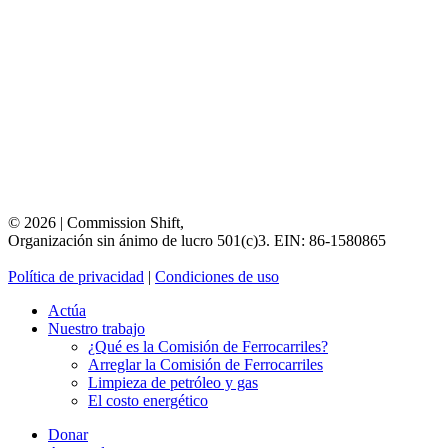
©
2026
|
Commission
Shift,
Organización
sin
ánimo
de
lucro
501(c)3.
EIN:
86-1580865
Política
de
privacidad
|
Condiciones
de
uso
Actúa
Nuestro trabajo
¿Qué es la Comisión de Ferrocarriles?
Arreglar la Comisión de Ferrocarriles
Limpieza de petróleo y gas
El costo energético
Donar