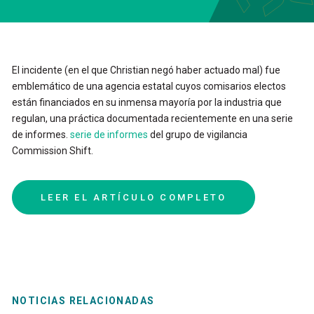
BUSCAR EN
PÓNGASE EN CONTACTO CON
El
incidente
(en
el
que
Christian
negó
haber
actuado
mal)
fue
emblemático
de
una
agencia
estatal
cuyos
comisarios
electos
están
financiados
en
su
inmensa
mayoría
por
la
industria
que
ENGLISH
regulan,
una
práctica
documentada
recientemente
en
una
serie
de
informes.
serie
de
informes
del
grupo
de
vigilancia
Commission
Shift.
LEER
EL
ARTÍCULO
COMPLETO
NOTICIAS RELACIONADAS