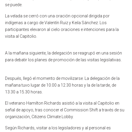
se
puede.
La
velada
se
cerró
con
una
oración
opcional
dirigida
por
indígenas
a
cargo
de
Valentín
Ruiz
y
Keila
Sánchez.
Los
participantes
elevaron
al
cielo
oraciones
e
intenciones
para
la
visita
al
Capitolio.
A
la
mañana
siguiente,
la
delegación
se
reagrupó
en
una
sesión
para
debatir
los
planes
de
promoción
de
las
visitas
legislativas.
Después,
llegó
el
momento
de
movilizarse.
La
delegación
de
la
mañana
tuvo
lugar
de
10.00
a
12.30
horas
y
la
de
la
tarde,
de
13.30
a
15.30
horas.
El
veterano
Hamilton
Richards
asistió
a
la
visita
al
Capitolio
en
señal
de
apoyo,
tras
conocer
el
Commission
Shift
a
través
de
su
organización,
Citizens
Climate
Lobby.
Según
Richards,
visitar
a
los
legisladores
y
al
personal
es