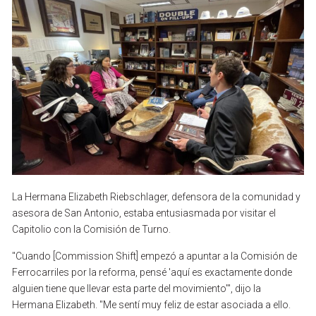
La
Hermana
Elizabeth
Riebschlager,
defensora
de
la
comunidad
y
asesora
de
San
Antonio,
estaba
entusiasmada
por
visitar
el
Capitolio
con
la
Comisión
de
Turno.
"Cuando
[Commission
Shift]
empezó
a
apuntar
a
la
Comisión
de
Ferrocarriles
por
la
reforma,
pensé
'aquí
es
exactamente
donde
alguien
tiene
que
llevar
esta
parte
del
movimiento'",
dijo
la
Hermana
Elizabeth.
"Me
sentí
muy
feliz
de
estar
asociada
a
ello.