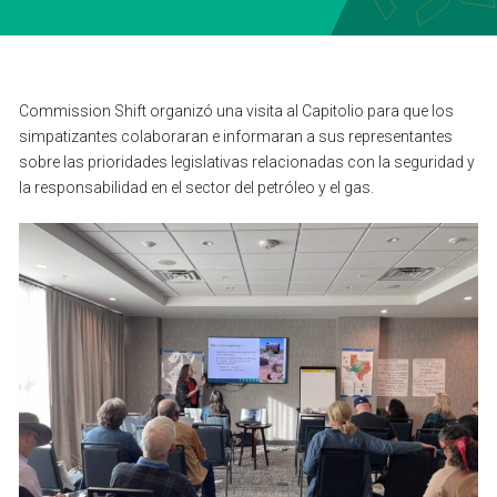
BUSCAR EN
PÓNGASE EN CONTACTO CON
Commission
Shift
organizó
una
visita
al
Capitolio
para
que
los
simpatizantes
colaboraran
e
informaran
a
sus
representantes
sobre
las
prioridades
legislativas
relacionadas
con
la
seguridad
y
ENGLISH
la
responsabilidad
en
el
sector
del
petróleo
y
el
gas.