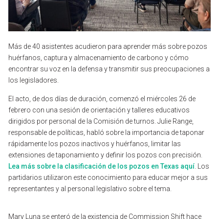
Más
de
40
asistentes
acudieron
para
aprender
más
sobre
pozos
huérfanos,
captura
y
almacenamiento
de
carbono
y
cómo
encontrar
su
voz
en
la
defensa
y
transmitir
sus
preocupaciones
a
los
legisladores.
El
acto,
de
dos
días
de
duración,
comenzó
el
miércoles
26
de
febrero
con
una
sesión
de
orientación
y
talleres
educativos
dirigidos
por
personal
de
la
Comisión
de
turnos.
Julie
Range,
responsable
de
políticas,
habló
sobre
la
importancia
de
taponar
rápidamente
los
pozos
inactivos
y
huérfanos,
limitar
las
extensiones
de
taponamiento
y
definir
los
pozos
con
precisión.
Lea
más
sobre
la
clasificación
de
los
pozos
en
Texas
aquí
.
Los
partidarios
utilizaron
este
conocimiento
para
educar
mejor
a
sus
representantes
y
al
personal
legislativo
sobre
el
tema.
Mary
Luna
se
enteró
de
la
existencia
de
Commission
Shift
hace