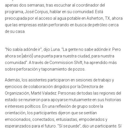
apenas
dos
semanas,
tras
escuchar
al
coordinador
del
programa,
José
Corpus,
hablar
en
su
comunidad.
Está
preocupada
por
el
acceso
al
agua
potable
en
Asherton,
TX,
ahora
que
las
empresas
están
perforando
en
busca
de
petróleo
cerca
de
su
casa.
"No
sabía
adónde
ir",
dijo
Luna.
"La
gente
no
sabe
adónde
ir.
Pero
ahora
se
[abrió]
una
puerta
para
nuestra
ciudad,
para
nuestra
comunidad".
A
través
de
Commission
Shift,
ha
aprendido
más
sobre
perforación
y
taponamiento
de
pozos.
Además,
los
asistentes
participaron
en
sesiones
de
trabajo
y
ejercicios
de
colaboración
dirigidos
por
la
Directora
de
Organización,
Marté
Valadez.
Personas
de
todas
las
regiones
del
estado
se
reunieron
para
apoyarse
mutuamente
en
sus
historias
e
intereses
políticos.
En
una
reflexión
de
grupo
sobre
la
orientación,
los
participantes
dijeron
que
se
sentían
emocionados,
conectados,
entusiastas,
empoderados
y
esperanzados
para
el
futuro.
"Sí
se
puede",
dijo
un
participante.
Sí