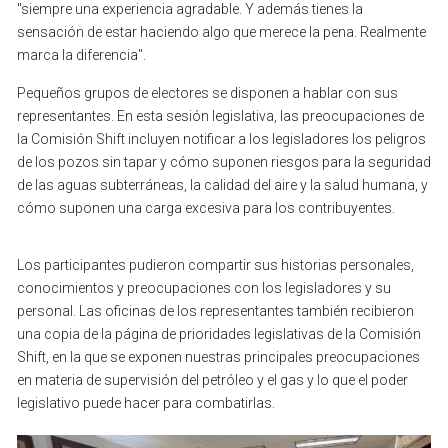
"siempre
una
experiencia
agradable.
Y
además
tienes
la
sensación
de
estar
haciendo
algo
que
merece
la
pena.
Realmente
marca
la
diferencia".
Pequeños
grupos
de
electores
se
disponen
a
hablar
con
sus
representantes.
En
esta
sesión
legislativa,
las
preocupaciones
de
la
Comisión
Shift
incluyen
notificar
a
los
legisladores
los
peligros
de
los
pozos
sin
tapar
y
cómo
suponen
riesgos
para
la
seguridad
de
las
aguas
subterráneas,
la
calidad
del
aire
y
la
salud
humana,
y
cómo
suponen
una
carga
excesiva
para
los
contribuyentes.
Los
participantes
pudieron
compartir
sus
historias
personales,
conocimientos
y
preocupaciones
con
los
legisladores
y
su
personal.
Las
oficinas
de
los
representantes
también
recibieron
una
copia
de
la
página
de
prioridades
legislativas
de
la
Comisión
Shift,
en
la
que
se
exponen
nuestras
principales
preocupaciones
en
materia
de
supervisión
del
petróleo
y
el
gas
y
lo
que
el
poder
legislativo
puede
hacer
para
combatirlas.