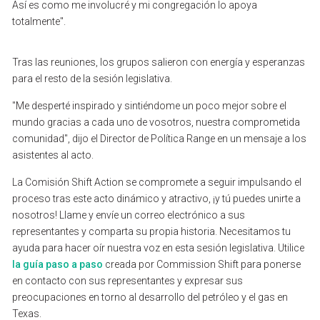
Así
es
como
me
involucré
y
mi
congregación
lo
apoya
totalmente".
Tras
las
reuniones,
los
grupos
salieron
con
energía
y
esperanzas
para
el
resto
de
la
sesión
legislativa.
"Me
desperté
inspirado
y
sintiéndome
un
poco
mejor
sobre
el
mundo
gracias
a
cada
uno
de
vosotros,
nuestra
comprometida
comunidad",
dijo
el
Director
de
Política
Range
en
un
mensaje
a
los
asistentes
al
acto.
La
Comisión
Shift
Action
se
compromete
a
seguir
impulsando
el
proceso
tras
este
acto
dinámico
y
atractivo,
¡y
tú
puedes
unirte
a
nosotros!
Llame
y
envíe
un
correo
electrónico
a
sus
representantes
y
comparta
su
propia
historia.
Necesitamos
tu
ayuda
para
hacer
oír
nuestra
voz
en
esta
sesión
legislativa.
Utilice
la
guía
paso
a
paso
creada
por
Commission
Shift
para
ponerse
en
contacto
con
sus
representantes
y
expresar
sus
preocupaciones
en
torno
al
desarrollo
del
petróleo
y
el
gas
en
Texas.