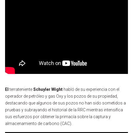
El
terrateniente
Schuyler
Wight
habló
de
su
experiencia
con
el
operador
de
petróleo
y
gas
Oxy
y
los
pozos
de
su
propiedad,
destacando
que
algunos
de
sus
pozos
no
han
sido
sometidos
a
pruebas
y
subrayando
el
historial
de
la
RRC
mientras
intensifica
sus
esfuerzos
por
obtener
la
primacía
sobre
la
captura
y
almacenamiento
de
carbono
(CAC).