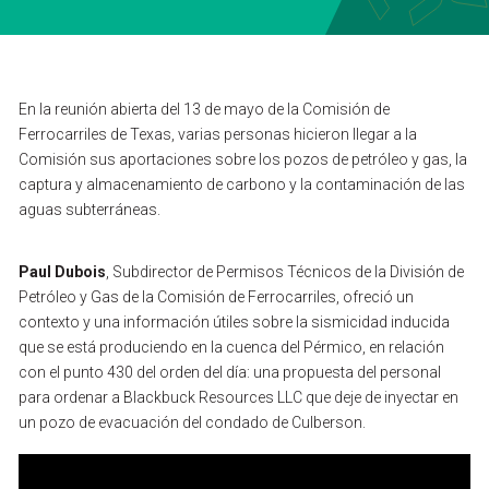
BUSCAR EN
PÓNGASE EN CONTACTO CON
En
la
reunión
abierta
del
13
de
mayo
de
la
Comisión
de
Ferrocarriles
de
Texas,
varias
personas
hicieron
llegar
a
la
Comisión
sus
aportaciones
sobre
los
pozos
de
petróleo
y
gas,
la
ENGLISH
captura
y
almacenamiento
de
carbono
y
la
contaminación
de
las
aguas
subterráneas.
Paul
Dubois
,
Subdirector
de
Permisos
Técnicos
de
la
División
de
Petróleo
y
Gas
de
la
Comisión
de
Ferrocarriles,
ofreció
un
contexto
y
una
información
útiles
sobre
la
sismicidad
inducida
que
se
está
produciendo
en
la
cuenca
del
Pérmico,
en
relación
con
el
punto
430
del
orden
del
día:
una
propuesta
del
personal
para
ordenar
a
Blackbuck
Resources
LLC
que
deje
de
inyectar
en
un
pozo
de
evacuación
del
condado
de
Culberson.