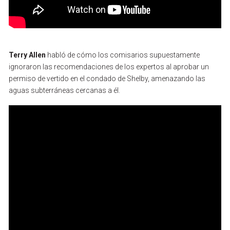
Terry
Allen
habló
de
cómo
los
comisarios
supuestamente
ignoraron
las
recomendaciones
de
los
expertos
al
aprobar
un
permiso
de
vertido
en
el
condado
de
Shelby,
amenazando
las
aguas
subterráneas
cercanas
a
él.