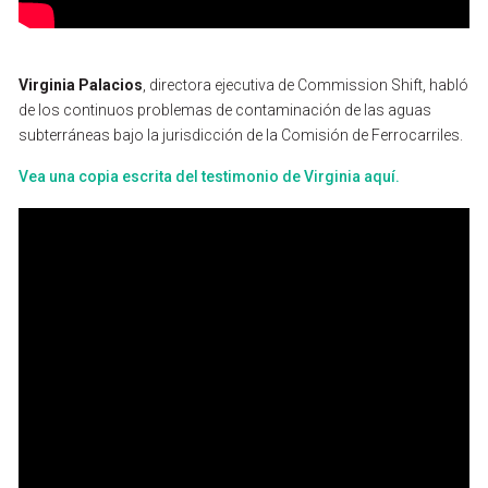
Virginia
Palacios
,
directora
ejecutiva
de
Commission
Shift,
habló
de
los
continuos
problemas
de
contaminación
de
las
aguas
subterráneas
bajo
la
jurisdicción
de
la
Comisión
de
Ferrocarriles.
Vea
una
copia
escrita
del
testimonio
de
Virginia
aquí.